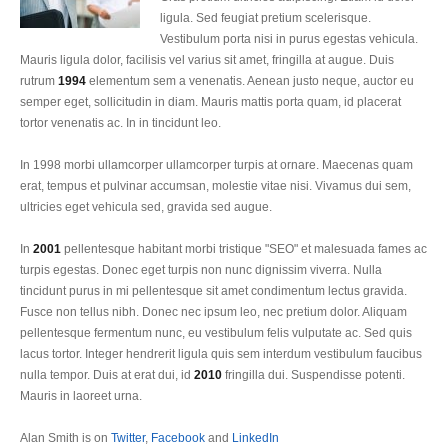
ligula. Sed feugiat pretium scelerisque.
Vestibulum porta nisi in purus egestas vehicula.
Mauris ligula dolor, facilisis vel varius sit amet, fringilla at augue. Duis
rutrum
1994
elementum sem a venenatis. Aenean justo neque, auctor eu
semper eget, sollicitudin in diam. Mauris mattis porta quam, id placerat
tortor venenatis ac. In in tincidunt leo.
In 1998 morbi ullamcorper ullamcorper turpis at ornare. Maecenas quam
erat, tempus et pulvinar accumsan, molestie vitae nisi. Vivamus dui sem,
ultricies eget vehicula sed, gravida sed augue.
In
2001
pellentesque habitant morbi tristique "SEO" et malesuada fames ac
turpis egestas. Donec eget turpis non nunc dignissim viverra. Nulla
tincidunt purus in mi pellentesque sit amet condimentum lectus gravida.
Fusce non tellus nibh. Donec nec ipsum leo, nec pretium dolor. Aliquam
pellentesque fermentum nunc, eu vestibulum felis vulputate ac. Sed quis
lacus tortor. Integer hendrerit ligula quis sem interdum vestibulum faucibus
nulla tempor. Duis at erat dui, id
2010
fringilla dui. Suspendisse potenti.
Mauris in laoreet urna.
Alan Smith is on
Twitter
,
Facebook
and
LinkedIn