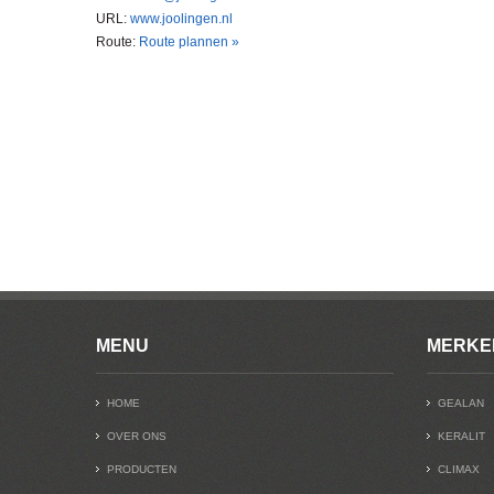
URL:
www.joolingen.nl
Route:
Route plannen »
MENU
MERKE
HOME
GEALAN
OVER ONS
KERALIT
PRODUCTEN
CLIMAX