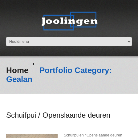
Home
Portfolio Category:
Gealan
Schuifpui / Openslaande deuren
Schuifpuien / Openslaande deuren